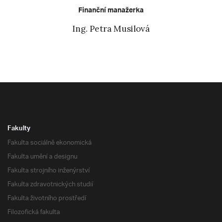
Finanční manažerka
Ing. Petra Musilová
Fakulty
Fakulta sociálně ekonomická
Fakulta umění a designu
Fakulta strojního inženýrství
Fakulta zdravotnických studií
Fakulta životního prostředí
Filozofická fakulta