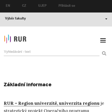
EN
CZ
UJEP
Přihlásit se
Výběr fakulty
Základní informace
RUR –
Region univerzitě, univerzita regionu
je
strategický projekt
Operačního programu